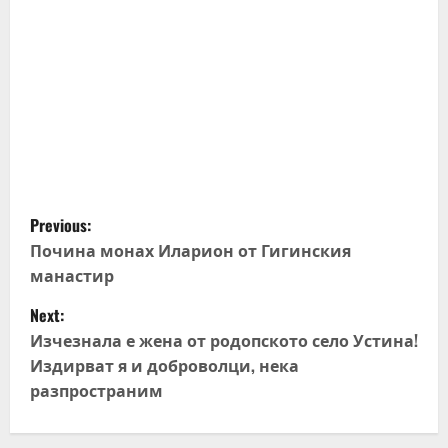
P
Previous:
o
Почина монах Иларион от Гигинския
манастир
s
Next:
t
Изчезнала е жена от родопското село Устина!
Издирват я и доброволци, нека
n
разпространим
a