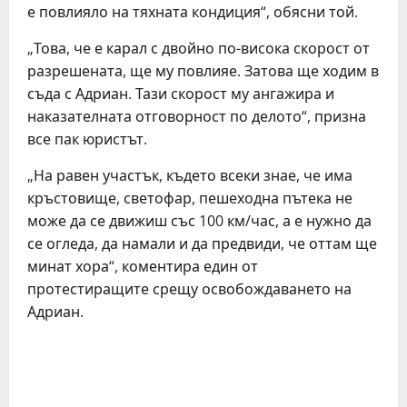
е повлияло на тяхната кондиция“, обясни той.
„Това, че е карал с двойно по-висока скорост от
разрешената, ще му повлияе. Затова ще ходим в
съда с Адриан. Тази скорост му ангажира и
наказателната отговорност по делото“, призна
все пак юристът.
„На равен участък, където всеки знае, че има
кръстовище, светофар, пешеходна пътека не
може да се движиш със 100 км/час, а е нужно да
се огледа, да намали и да предвиди, че оттам ще
минат хора“, коментира един от
протестиращите срещу освобождаването на
Адриан.