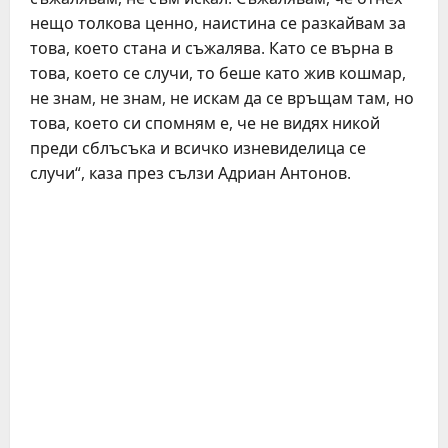
нещо толкова ценно, наистина се разкайвам за
това, което стана и съжалява. Като се върна в
това, което се случи, то беше като жив кошмар,
не знам, не знам, не искам да се връщам там, но
това, което си спомням е, че не видях никой
преди сблъсъка и всичко изневиделица се
случи“, каза през сълзи Адриан Антонов.