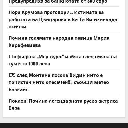
Предупредиха за банкнотата от 500 евро
Лора Крумова проговори… Истината за
работата на Цънцарова в Би Ти Ви изненада
всички
Почина голямата народна певица Мария
Карафезиева
Шофьор на „Мерцедес“ избяга след смяна на
гуми за 1000 лева
Е79 след Монтана посока Видин нито е
почистен нито опесачен!!!, съобщи Метео
Балканс.
Поклон! Почина легендарната руска актриса
Вера