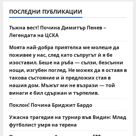
v
ПОСЛЕДНИ ПУБЛИКАЦИИ
i
Тъжна вест! Почина Димитър Пенев –
g
Легендата на ЦСКА
a
Моята най-добра приятелка ме молеше да
t
поживее у нас, след като съпругът ѝ я бе
изоставил. Беше на ръба — сълзи, безсънни
i
нощи, изгубен поглед. Не можех да я оставя в
такова състояние и ѝ предложих стая в
o
нашия дом. Мъжът ми не възрази — той
n
винаги е бил сдържан и търпелив.
Поклон! Почина Бриджит Бардо
Ужасна трагедия на турнир във Видин: Млад
футболист умря на терена