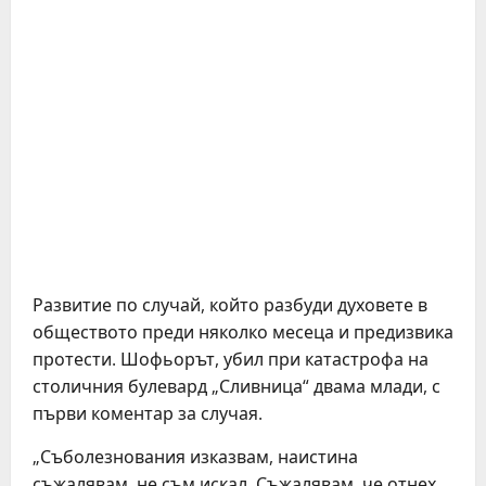
Развитие по случай, който разбуди духовете в
обществото преди няколко месеца и предизвика
протести. Шофьорът, убил при катастрофа на
столичния булевард „Сливница“ двама млади, с
първи коментар за случая.
„Съболезнования изказвам, наистина
съжалявам, не съм искал. Съжалявам, че отнех