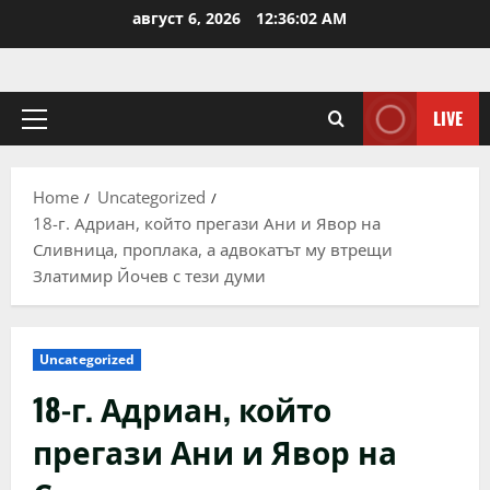
Skip
август 6, 2026
12:36:03 AM
to
content
LIVE
Primary
Menu
Home
Uncategorized
18-г. Адриан, който прегази Ани и Явор на
Сливница, проплака, а адвокатът му втрещи
Златимир Йочев с тези думи
Uncategorized
18-г. Адриан, който
прегази Ани и Явор на