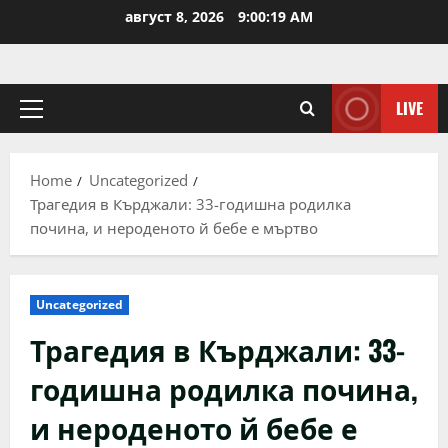
Skip
август 8, 2026
9:00:20 AM
to
content
LIVE
Primary
Menu
Home
Uncategorized
Трагедия в Кърджали: 33-годишна родилка
почина, и нероденото й бебе е мъртво
Uncategorized
Трагедия в Кърджали: 33-
годишна родилка почина,
и нероденото й бебе е