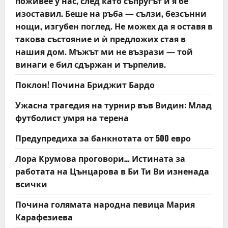
t
поживее у нас, след като съпругът ѝ я бе
изоставил. Беше на ръба — сълзи, безсънни
i
нощи, изгубен поглед. Не можех да я оставя в
такова състояние и ѝ предложих стая в
o
нашия дом. Мъжът ми не възрази — той
n
винаги е бил сдържан и търпелив.
Поклон! Почина Бриджит Бардо
Ужасна трагедия на турнир във Видин: Млад
футболист умря на терена
Предупредиха за банкнотата от 500 евро
Лора Крумова проговори… Истината за
работата на Цънцарова в Би Ти Ви изненада
всички
Почина голямата народна певица Мария
Карафезиева