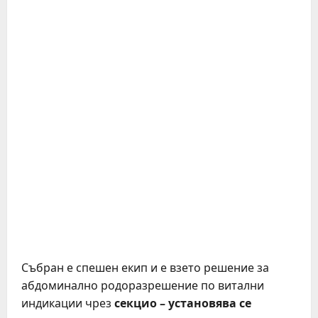
Събран е спешен екип и е взето решение за
абдоминално родоразрешение по витални
индикации чрез
секцио – установява се