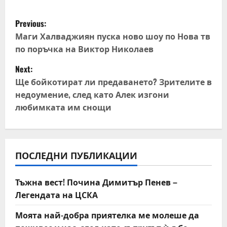
P
Previous:
o
Маги Халваджиян пуска ново шоу по Нова тв
по поръчка на Виктор Николаев
s
Next:
t
Ще бойкотират ли предаването? Зрителите в
недоумение, след като Алек изгони
n
любимката им снощи
a
v
ПОСЛЕДНИ ПУБЛИКАЦИИ
i
Тъжна вест! Почина Димитър Пенев –
g
Легендата на ЦСКА
a
Моята най-добра приятелка ме молеше да