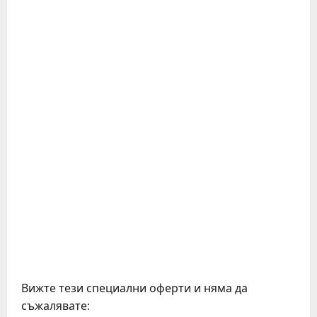
t
i
n
u
e
R
e
a
d
i
Вижте тези специални оферти и няма да
съжалявате: