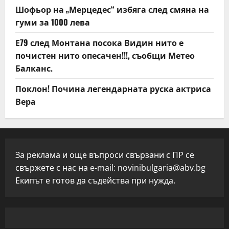
Шофьор на „Мерцедес“ избяга след смяна на
гуми за 1000 лева
Е79 след Монтана посока Видин нито е
почистен нито опесачен!!!, съобщи Метео
Балканс.
Поклон! Почина легендарната руска актриса
Вера
За реклама и още въпроси свързани с ПР се
свържете с нас на e-mail:
novinibulgaria@abv.bg
Екипът е готов да съдейства при нужда.