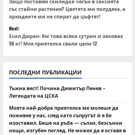
o
Защо поставям скилидка чесън в саксията
със стайни растения? Цветята ми полудяха, а
s
орхидеите ми не спират да цъфтят!
t
Next:
Есил Дюран: Ям това всяка сутрин и заковах
n
50 кг! Моя приятелка свали цели 12
a
v
ПОСЛЕДНИ ПУБЛИКАЦИИ
i
Тъжна вест! Почина Димитър Пенев –
g
Легендата на ЦСКА
a
Моята най-добра приятелка ме молеше да
t
поживее у нас, след като съпругът ѝ я бе
изоставил. Беше на ръба — сълзи, безсънни
i
нощи, изгубен поглед. Не можех да я оставя в