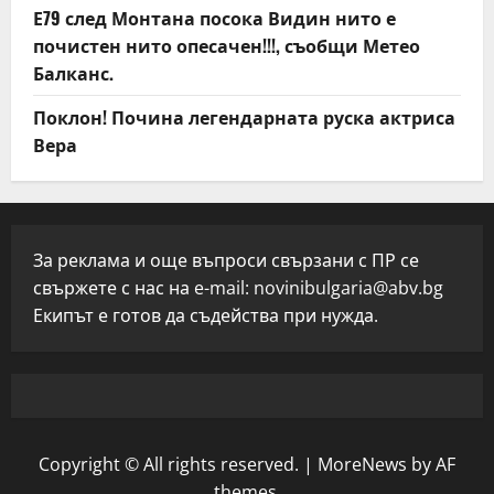
Е79 след Монтана посока Видин нито е
почистен нито опесачен!!!, съобщи Метео
Балканс.
Поклон! Почина легендарната руска актриса
Вера
За реклама и още въпроси свързани с ПР се
свържете с нас на e-mail:
novinibulgaria@abv.bg
Екипът е готов да съдейства при нужда.
Copyright © All rights reserved.
|
MoreNews
by AF
themes.