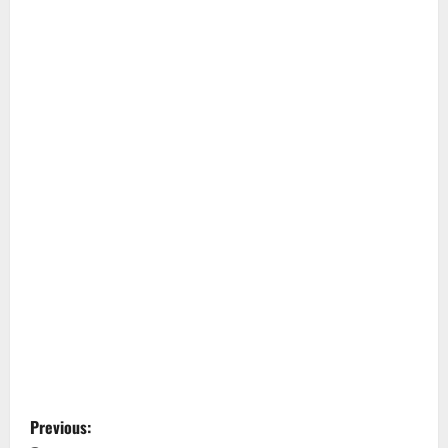
P
Previous: