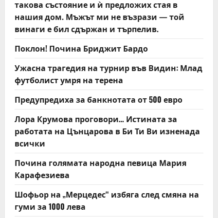
такова състояние и ѝ предложих стая в
o
нашия дом. Мъжът ми не възрази — той
n
винаги е бил сдържан и търпелив.
Поклон! Почина Бриджит Бардо
Ужасна трагедия на турнир във Видин: Млад
футболист умря на терена
Предупредиха за банкнотата от 500 евро
Лора Крумова проговори… Истината за
работата на Цънцарова в Би Ти Ви изненада
всички
Почина голямата народна певица Мария
Карафезиева
Шофьор на „Мерцедес“ избяга след смяна на
гуми за 1000 лева