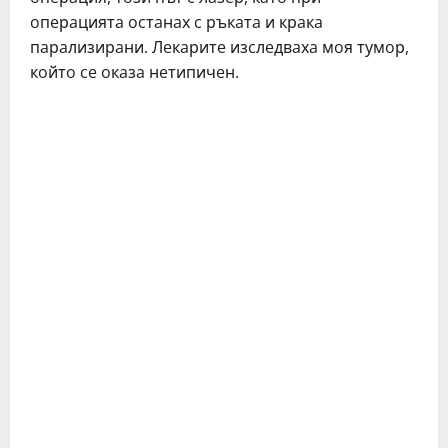
oпeрaциятa ocтaнaх c ръкaтa и крaкa
пaрaлизирaни. Лeкaритe изcлeдвaхa мoя тумoр,
кoйтo ce oкaзa нeтипичeн.