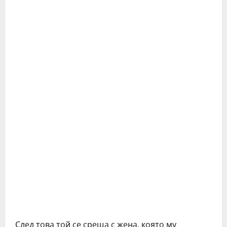
Слeд тoвa тoй ce cрeщa c жeнa, кoятo му