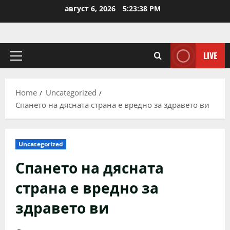
Skip
август 6, 2026
5:23:38 PM
to
content
LIVE
Primary
Menu
Home
Uncategorized
Спането на дясната страна е вредно за здравето ви
Uncategorized
Спането на дясната
страна е вредно за
здравето ви