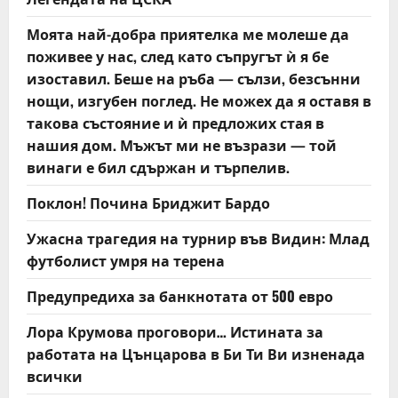
g
Моята най-добра приятелка ме молеше да
a
поживее у нас, след като съпругът ѝ я бе
t
изоставил. Беше на ръба — сълзи, безсънни
нощи, изгубен поглед. Не можех да я оставя в
i
такова състояние и ѝ предложих стая в
нашия дом. Мъжът ми не възрази — той
o
винаги е бил сдържан и търпелив.
n
Поклон! Почина Бриджит Бардо
Ужасна трагедия на турнир във Видин: Млад
футболист умря на терена
Предупредиха за банкнотата от 500 евро
Лора Крумова проговори… Истината за
работата на Цънцарова в Би Ти Ви изненада
всички