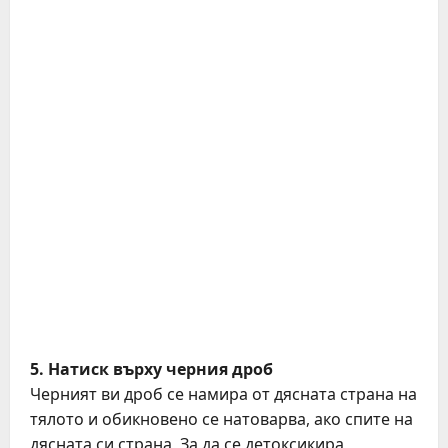
5. Натиск върху черния дроб
Черният ви дроб се намира от дясната страна на
тялото и обикновено се натоварва, ако спите на
дясната си страна. За да се детоксикира