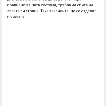
правилно вашата система, трябва да спите на
лявата си страна. Така токсините ще се отделят
по-лесно.
C
o
n
t
i
n
u
e