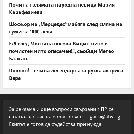
Почина голямата народна певица Мария
Карафезиева
Шофьор на „Мерцедес“ избяга след смяна на
гуми за 1000 лева
Е79 след Монтана посока Видин нито е
почистен нито опесачен!!!, съобщи Метео
Балканс.
Поклон! Почина легендарната руска актриса
Вера
За реклама и още въпроси свързани с ПР се
свържете с нас на e-mail:
novinibulgaria@abv.bg
Екипът е готов да съдейства при нужда.