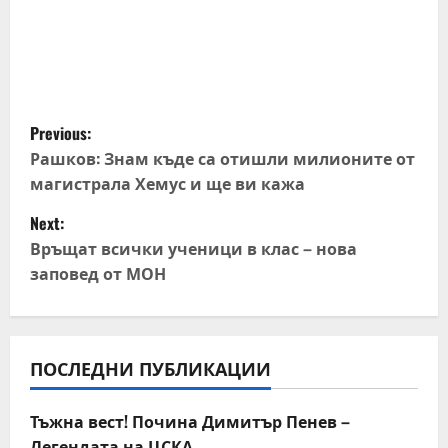
P
Previous:
o
Рашков: Знам къде са отишли милионите от
магистрала Хемус и ще ви кажа
s
Next:
t
Връщат всички ученици в клас – нова
заповед от МОН
n
a
v
ПОСЛЕДНИ ПУБЛИКАЦИИ
i
Тъжна вест! Почина Димитър Пенев –
Легендата на ЦСКА