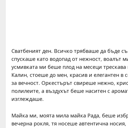
Сватбеният ден. Всичко трябваше да бъде съ
спускаше като водопад от нежност, воалът м
усмивката ми беше плод на месеци трескава 
Калин, стоеше до мен, красив и елегантен в
за вечност. Оркестърът свиреше нежно, кри
полилеите, а въздухът беше наситен с арома
изглеждаше.
Майка ми, моята мила майка Рада, беше избр
вечерна рокля, тя носеше автентична носия,