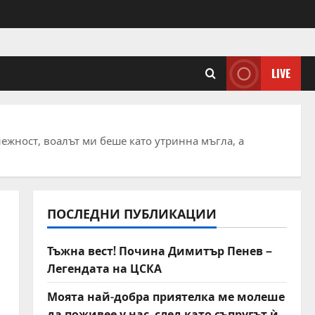
LIVE
нежност, воалът ми беше като утринна мъгла, а
ПОСЛЕДНИ ПУБЛИКАЦИИ
Тъжна вест! Почина Димитър Пенев –
Легендата на ЦСКА
Моята най-добра приятелка ме молеше
да поживее у нас, след като съпругът ѝ