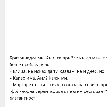
Братовчедка ми, Ани, се приближи до мен, п
беше пребледняло.
– Елица, не исках да ти казвам, не и днес, но
– Какво има, Ани? Кажи ми.
– Маргарита… тя… току-що каза на своите пр
„фолклорна сервитьорка от евтин ресторант“. 
елегантност.