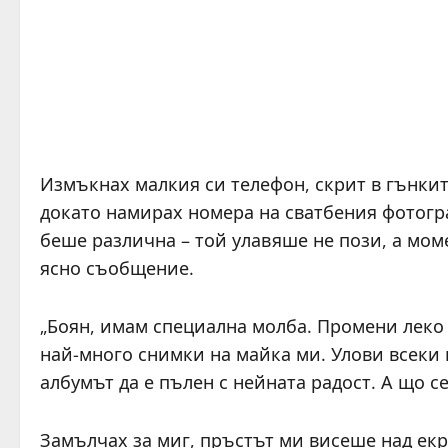
Измъкнах малкия си телефон, скрит в гънкит
докато намирах номера на сватбения фотогра
беше различна – той улавяше не пози, а мом
ясно съобщение.
„Боян, имам специална молба. Промени леко 
най-много снимки на майка ми. Улови всеки н
албумът да е пълен с нейната радост. А що с
Замълчах за миг, пръстът ми висеше над екр