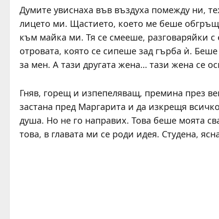
Думите увиснаха във въздуха помежду ни, те
лицето ми. Щастието, което ме беше обгръща
към майка ми. Тя се смееше, разговаряйки с
отровата, която се сипеше зад гърба ѝ. Беше
за мен. А тази другата жена… тази жена се о
Гняв, горещ и изпепеляващ, премина през вен
застана пред Маргарита и да изкрещя всичко
душа. Но не го направих. Това беше моята с
това, в главата ми се роди идея. Студена, ясн