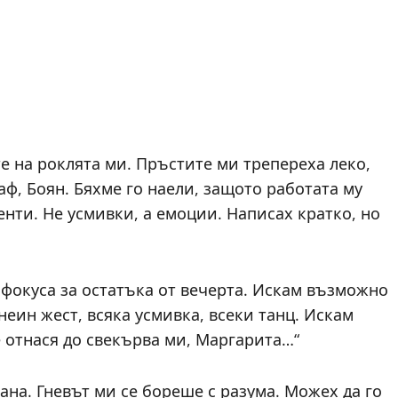
е на роклята ми. Пръстите ми трепереха леко,
ф, Боян. Бяхме го наели, защото работата му
енти. Не усмивки, а емоции. Написах кратко, но
фокуса за остатъка от вечерта. Искам възможно
еин жест, всяка усмивка, всеки танц. Искам
е отнася до свекърва ми, Маргарита…“
ана. Гневът ми се бореше с разума. Можех да го