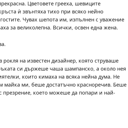
прекрасна. Цветовете грееха, шевиците
кръста ѝ звънтяха тихо при всяко нейно
гостите. Чувах шепота им, изпълнен с уважение
аха за великолепна. Всички, освен една жена.
ва.
 в рокля на известен дизайнер, която струваше
 ръката си държеше чаша шампанско, а около нея
ятелки, които кимаха на всяка нейна дума. Не
към майка ми, беше достатъчно красноречив. Беше
 с презрение, което можеше да попари и най-