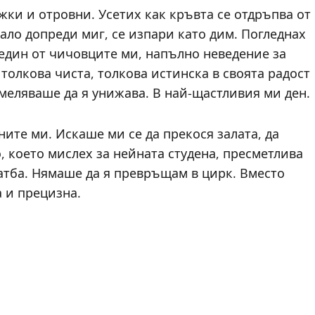
жки и отровни. Усетих как кръвта се отдръпва от
ло допреди миг, се изпари като дим. Погледнах
 един от чичовците ми, напълно неведение за
 толкова чиста, толкова истинска в своята радост
смеляваше да я унижава. В най-щастливия ми ден.
ите ми. Искаше ми се да прекося залата, да
, което мислех за нейната студена, пресметлива
ватба. Нямаше да я превръщам в цирк. Вместо
а и прецизна.