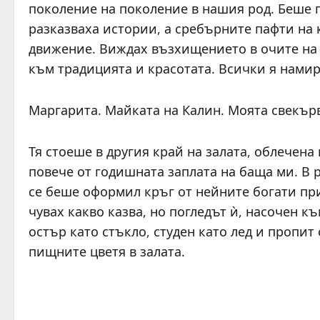
поколение на поколение в нашия род. Беше 
разказваха истории, а сребърните пафти на 
движение. Виждах възхищението в очите на 
към традицията и красотата. Всички я намир
Маргарита. Майката на Калин. Моята свекър
Тя стоеше в другия край на залата, облечена
повече от годишната заплата на баща ми. В
се беше оформил кръг от нейните богати при
чувах какво казва, но погледът ѝ, насочен 
остър като стъкло, студен като лед и пропит
пищните цветя в залата.