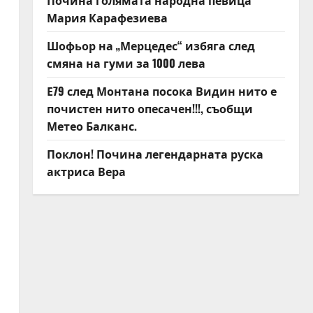
Почина голямата народна певица
Мария Карафезиева
Шофьор на „Мерцедес“ избяга след
смяна на гуми за 1000 лева
Е79 след Монтана посока Видин нито е
почистен нито опесачен!!!, съобщи
Метео Балканс.
Поклон! Почина легендарната руска
актриса Вера