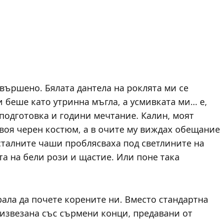
вършено. Бялата дантела на роклята ми се
и беше като утринна мъгла, а усмивката ми… е,
подготовка и години мечтание. Калин, моят
 своя черен костюм, а в очите му виждах обещание
сталните чаши проблясваха под светлините на
та на бели рози и щастие. Или поне така
ала да почете корените ни. Вместо стандартна
 извезана със сърмени конци, предавани от