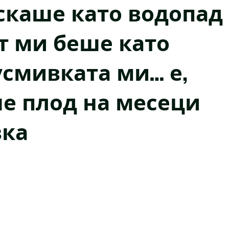
ускаше като водопад
т ми беше като
усмивката ми… е,
е плод на месеци
вка