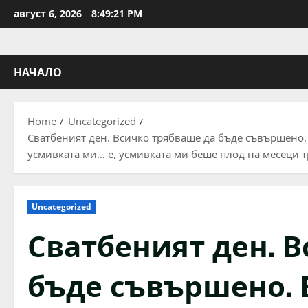
Skip
август 6, 2026
8:49:22 PM
to
content
НАЧАЛО
Home
Uncategorized
Сватбеният ден. Всичко трябваше да бъде съвършено. 
усмивката ми… е, усмивката ми беше плод на месеци т
Uncategorized
Сватбеният ден. 
бъде съвършено. 