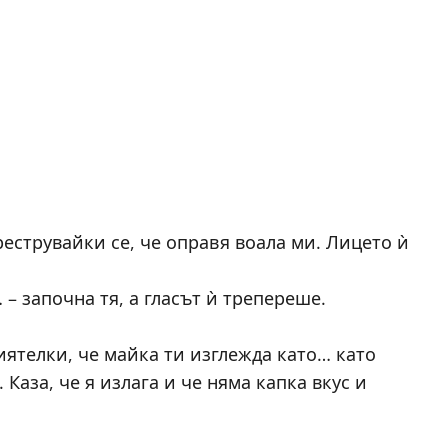
реструвайки се, че оправя воала ми. Лицето ѝ
… – започна тя, а гласът ѝ трепереше.
иятелки, че майка ти изглежда като… като
Каза, че я излага и че няма капка вкус и