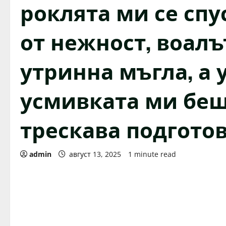
роклята ми се сп
от нежност, воалъ
утринна мъгла, а 
усмивката ми беш
трескава подгото
admin
август 13, 2025
1 minute read