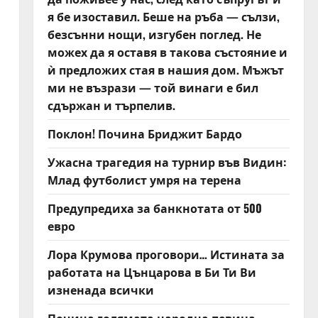
я бе изоставил. Беше на ръба — сълзи,
безсънни нощи, изгубен поглед. Не
можех да я оставя в такова състояние и
ѝ предложих стая в нашия дом. Мъжът
ми не възрази — той винаги е бил
сдържан и търпелив.
Поклон! Почина Бриджит Бардо
Ужасна трагедия на турнир във Видин:
Млад футболист умря на терена
Предупредиха за банкнотата от 500
евро
Лора Крумова проговори… Истината за
работата на Цънцарова в Би Ти Ви
изненада всички