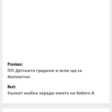
P
Previous:
o
ПП: Детските градини и ясли ще са
безплатни
s
Next:
t
Кълнат майка заради името на бебето й
n