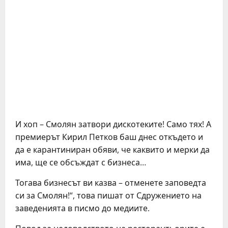
И хоп – Смолян затвори дискотеките! Само тях! А
премиерът Кирил Петков баш днес откъдето и
да е карантиниран обяви, че каквито и мерки да
има, ще се обсъждат с бизнеса…
Тогава бизнесът ви казва – отменете заповедта
си за Смолян!“, това пишат от Сдружението на
заведенията в писмо до медиите.