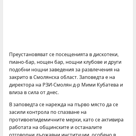
Преустановяват се посещенията в дискотеки,
пиано-бар, нощен бар, нощни клубове и други
подобни нощни заведения за развлечения на
закрито в Смолянска област. Заповедта е на
директора на РЗИ-Смолян д-р Мими Кубатева и
влиза в сила от днес.
В заповедта се нарежда на първо място да се
засили контрола по спазване на
противоепидемичните мерки, като се активира
работата на общинските и останалите
отговорни държавни институции, особено в