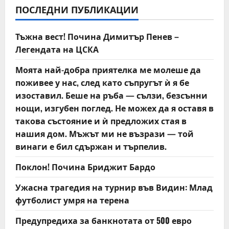
a
ПОСЛЕДНИ ПУБЛИКАЦИИ
v
Тъжна вест! Почина Димитър Пенев –
i
Легендата на ЦСКА
g
Моята най-добра приятелка ме молеше да
поживее у нас, след като съпругът ѝ я бе
a
изоставил. Беше на ръба — сълзи, безсънни
t
нощи, изгубен поглед. Не можех да я оставя в
такова състояние и ѝ предложих стая в
i
нашия дом. Мъжът ми не възрази — той
винаги е бил сдържан и търпелив.
o
Поклон! Почина Бриджит Бардо
n
Ужасна трагедия на турнир във Видин: Млад
футболист умря на терена
Предупредиха за банкнотата от 500 евро