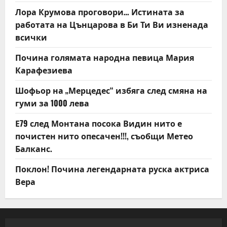
Лора Крумова проговори… Истината за
работата на Цънцарова в Би Ти Ви изненада
всички
Почина голямата народна певица Мария
Карафезиева
Шофьор на „Мерцедес“ избяга след смяна на
гуми за 1000 лева
Е79 след Монтана посока Видин нито е
почистен нито опесачен!!!, съобщи Метео
Балканс.
Поклон! Почина легендарната руска актриса
Вера