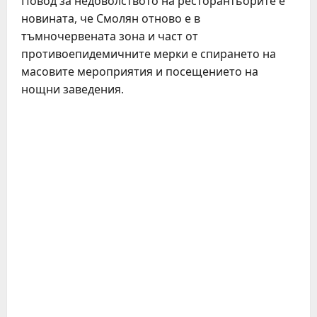
Повод за недоволството на ресторантьорите е
новината, че Смолян отново е в
тъмночервената зона и част от
противоепидемичните мерки е спирането на
масовите мероприятия и посещението на
нощни заведения.