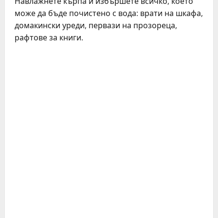
Навлажнете кърпа и избършете всичко, което
може да бъде почистено с вода: врати на шкафа,
домакински уреди, первази на прозореца,
рафтове за книги.