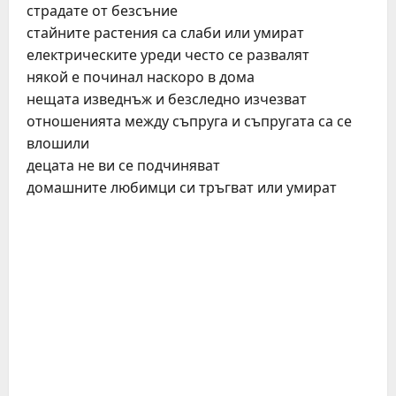
страдате от безсъние
стайните растения са слаби или умират
електрическите уреди често се развалят
някой е починал наскоро в дома
нещата изведнъж и безследно изчезват
отношенията между съпруга и съпругата са се
влошили
децата не ви се подчиняват
домашните любимци си тръгват или умират