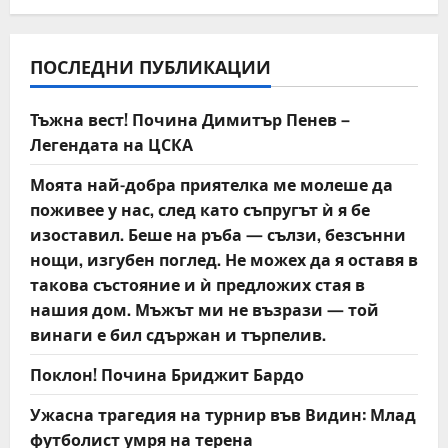
a
v
ПОСЛЕДНИ ПУБЛИКАЦИИ
i
Тъжна вест! Почина Димитър Пенев –
g
Легендата на ЦСКА
a
Моята най-добра приятелка ме молеше да
t
поживее у нас, след като съпругът ѝ я бе
изоставил. Беше на ръба — сълзи, безсънни
i
нощи, изгубен поглед. Не можех да я оставя в
такова състояние и ѝ предложих стая в
o
нашия дом. Мъжът ми не възрази — той
n
винаги е бил сдържан и търпелив.
Поклон! Почина Бриджит Бардо
Ужасна трагедия на турнир във Видин: Млад
футболист умря на терена