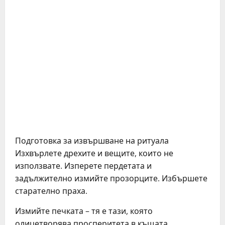
Подготовка за извършване на ритуала
Изхвърлете дрехите и вещите, които не
използвате. Изперете пердетата и
задължително измийте прозорците. Избършете
старателно праха.
Измийте печката – тя е тази, която
олицетворява просперитета в къщата,