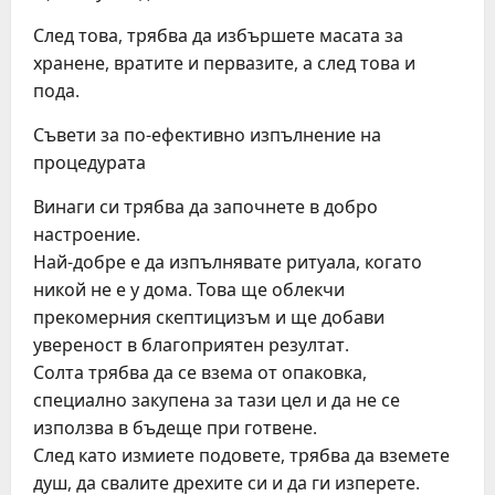
След това, трябва да избършете масата за
хранене, вратите и первазите, а след това и
пода.
Съвети за по-ефективно изпълнение на
процедурата
Винаги си трябва да започнете в добро
настроение.
Най-добре е да изпълнявате ритуала, когато
никой не е у дома. Това ще облекчи
прекомерния скептицизъм и ще добави
увереност в благоприятен резултат.
Солта трябва да се взема от опаковка,
специално закупена за тази цел и да не се
използва в бъдеще при готвене.
След като измиете подовете, трябва да вземете
душ, да свалите дрехите си и да ги изперете.