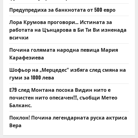
Предупредиха за банкнотата от 500 евро
Лора Крумова проговори… Истината за
работата на Цънцарова в Би Ти Ви изненада
всички
Почина голямата народна певица Мария
Карафезиева
Шофьор на „Мерцедес“ избяга след смяна на
гуми за 1000 лева
Е79 след Монтана посока Видин нито е
почистен нито опесачен!!!, съобщи Метео
Балканс.
Поклон! Почина легендарната руска актриса
Вера