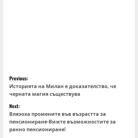
P
Previous:
o
Историята на Милан е доказателство, че
черната магия съществува
s
Next:
t
Влязоха промените във възрастта за
пенсиониране-Вижте възможностите за
n
ранно пенсиониране!