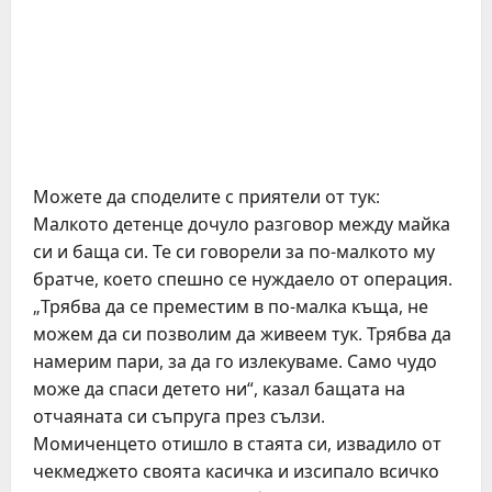
Можете да споделите с приятели от тук:
Малкото детенце дочуло разговор между майка
си и баща си. Те си говорели за по-малкото му
братче, което спешно се нуждаело от операция.
„Трябва да се преместим в по-малка къща, не
можем да си позволим да живеем тук. Трябва да
намерим пари, за да го излекуваме. Само чудо
може да спаси детето ни“, казал бащата на
отчаяната си съпруга през сълзи.
Момиченцето отишло в стаята си, извадило от
чекмеджето своята касичка и изсипало всичко