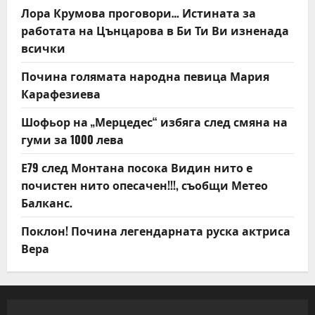
Лора Крумова проговори… Истината за
работата на Цънцарова в Би Ти Ви изненада
всички
Почина голямата народна певица Мария
Карафезиева
Шофьор на „Мерцедес“ избяга след смяна на
гуми за 1000 лева
Е79 след Монтана посока Видин нито е
почистен нито опесачен!!!, съобщи Метео
Балканс.
Поклон! Почина легендарната руска актриса
Вера