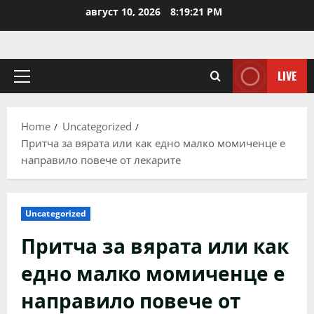
Skip
август 10, 2026
8:19:22 PM
to
content
LIVE
Primary
Menu
Home
Uncategorized
Притча за вярата или как едно малко момиченце е
направило повече от лекарите
Uncategorized
Притча за вярата или как
едно малко момиченце е
направило повече от