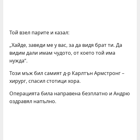
Той взел парите и казал:
„Хайде, заведи ме у вас, за да видя брат ти. Да
видим дали имам чудото, от което той има
нужда“.
Този мъж бил самият д-р Карлтън Армстронг –
хирург, спасил стотици хора.
Операцията била направена безплатно и Андрю
оздравял напълно.