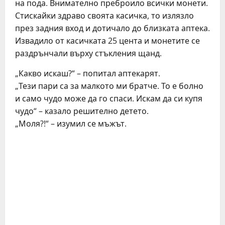
на пода. Внимателно преброило всички монети.
Стискайки здраво своята касичка, то излязло
през задния вход и дотичало до близката аптека.
Извадило от касичката 25 цента и монетите се
раздрънчали върху стъкления щанд.
„Какво искаш?“ – попитал аптекарят.
„Тези пари са за малкото ми братче. То е болно
и само чудо може да го спаси. Искам да си купя
чудо“ – казало решително детето.
„Моля?!“ – изумил се мъжът.