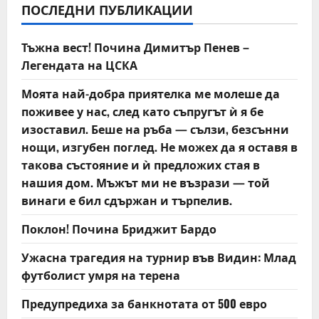
ПОСЛЕДНИ ПУБЛИКАЦИИ
i
Тъжна вест! Почина Димитър Пенев –
g
Легендата на ЦСКА
a
Моята най-добра приятелка ме молеше да
t
поживее у нас, след като съпругът ѝ я бе
изоставил. Беше на ръба — сълзи, безсънни
i
нощи, изгубен поглед. Не можех да я оставя в
такова състояние и ѝ предложих стая в
o
нашия дом. Мъжът ми не възрази — той
n
винаги е бил сдържан и търпелив.
Поклон! Почина Бриджит Бардо
Ужасна трагедия на турнир във Видин: Млад
футболист умря на терена
Предупредиха за банкнотата от 500 евро