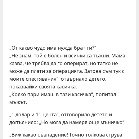
„От какво чудо има нужда брат ти?“
„Не знам, той е болен и всички са тъжни. Мама
казва, че трябва да го оперират, но татко не
може да плати за операцията. Затова съм тук с
моите спестявания“, отвърнало детето,
показвайки своята касичка.
„Колко пари имаш в тази касичка“, попитал
мъжът.
„1 долар и 11 цента“, отговорило детето и
допълнило: „Но мога да намеря още мъничко“.
„Виж какво съвпадение! Точно толкова струва