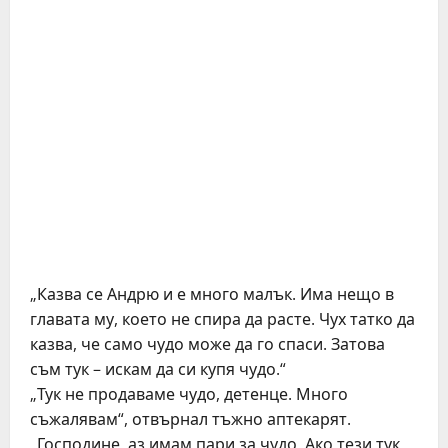
„Казва се Андрю и е много малък. Има нещо в
главата му, което не спира да расте. Чух татко да
казва, че само чудо може да го спаси. Затова
съм тук – искам да си купя чудо.“
„Тук не продаваме чудо, детенце. Много
съжалявам“, отвърнал тъжно аптекарят.
„Господине, аз имам пари за чудо. Ако тези тук