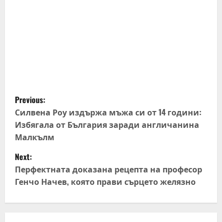
P
Previous:
o
Силвена Роу издържа мъжа си от 14 години:
Избягала от България заради англичанина
s
Малкълм
t
Next:
Перфектната доказана рецепта на професор
n
Генчо Начев, която прави сърцето желязно
a
v