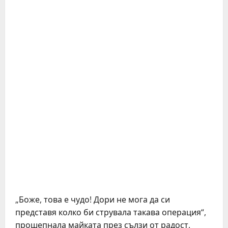
„Боже, това е чудо! Дори не мога да си
представя колко би струвала такава операция“,
прошепнала майката през сълзи от радост.