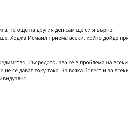
га, то още на другия ден сам ще си я върне.
више. Ходжа Исмаил приема всеки, който дойде пр
редимство. Съсредоточава се в проблема на всеки
не се дават току-така. За всяка болест и за всек
ивидуално.