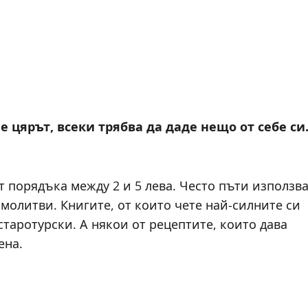
не цярът, всеки трябва да даде нещо от себе си
от порядъка между 2 и 5 лева. Често пъти използв
 молитви. Книгите, от които чете най-силните си
старотурски. А някои от рецептите, които дава
ена.