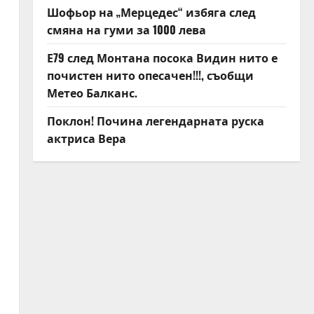
Шофьор на „Мерцедес“ избяга след
смяна на гуми за 1000 лева
Е79 след Монтана посока Видин нито е
почистен нито опесачен!!!, съобщи
Метео Балканс.
Поклон! Почина легендарната руска
актриса Вера