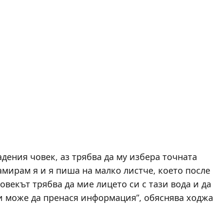
адения човек, аз трябва да му избера точната
амирам я и я пиша на малко листче, което после
овекът трябва да мие лицето си с тази вода и да
т и може да пренася информация”, обяснява ходжа