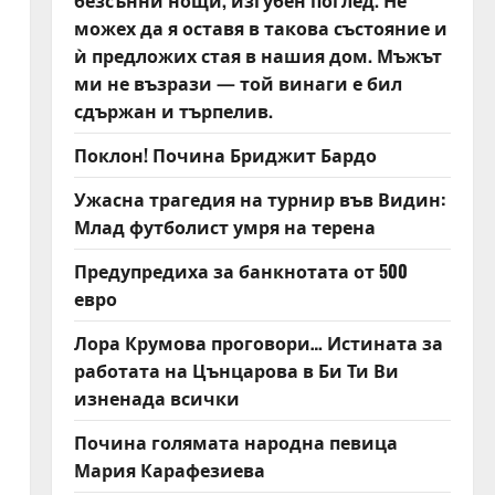
безсънни нощи, изгубен поглед. Не
можех да я оставя в такова състояние и
ѝ предложих стая в нашия дом. Мъжът
ми не възрази — той винаги е бил
сдържан и търпелив.
Поклон! Почина Бриджит Бардо
Ужасна трагедия на турнир във Видин:
Млад футболист умря на терена
Предупредиха за банкнотата от 500
евро
Лора Крумова проговори… Истината за
работата на Цънцарова в Би Ти Ви
изненада всички
Почина голямата народна певица
Мария Карафезиева