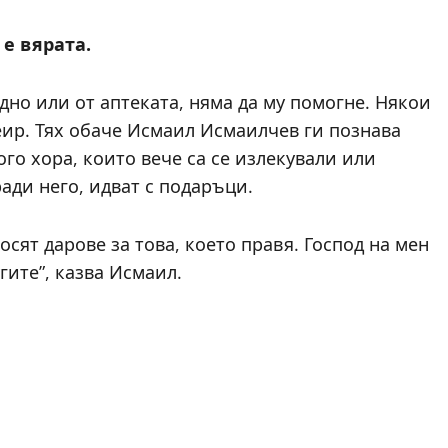
 е вярата.
дно или от аптеката, няма да му помогне. Някои
сеир. Тях обаче Исмаил Исмаилчев ги познава
го хора, които вече са се излекували или
ади него, идват с подаръци.
носят дарове за това, което правя. Господ на мен
гите”, казва Исмаил.