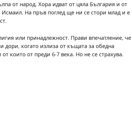
лпа от народ. Хора идват от цяла България и от
 Исмаил. На пръв поглед ще ни се стори млад и е
ст.
елигия или принадлежност. Прави впечатление, че
и дори, когато излиза от къщата за обедна
от които от преди 6-7 века. Но не се страхува.