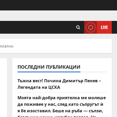
LIVE
зплатно
ПОСЛЕДНИ ПУБЛИКАЦИИ
Тъжна вест! Почина Димитър Пенев –
Легендата на ЦСКА
Моята най-добра приятелка ме молеше
да поживее у нас, след като съпругът ѝ
я бе изоставил. Беше на ръба — сълзи,