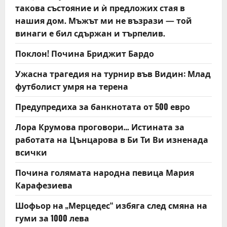
i
такова състояние и ѝ предложих стая в
нашия дом. Мъжът ми не възрази — той
o
винаги е бил сдържан и търпелив.
n
Поклон! Почина Бриджит Бардо
Ужасна трагедия на турнир във Видин: Млад
футболист умря на терена
Предупредиха за банкнотата от 500 евро
Лора Крумова проговори… Истината за
работата на Цънцарова в Би Ти Ви изненада
всички
Почина голямата народна певица Мария
Карафезиева
Шофьор на „Мерцедес“ избяга след смяна на
гуми за 1000 лева