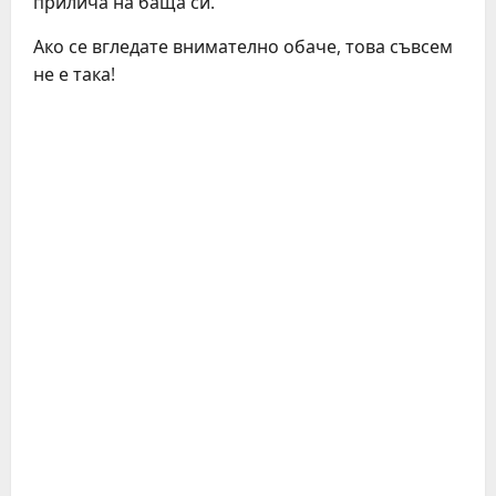
прилича на баща си.
Ако се вгледате внимателно обаче, това съвсем
не е така!