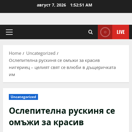
Skip
август 7, 2026
1:52:51 AM
to
content
LIVE
Primary
Menu
Home
Uncategorized
Ослепителна рускиня се омъжи за красив
нигериец – целият свят се влюби в дъщеричката
им
Uncategorized
Ослепителна рускиня се
омъжи за красив