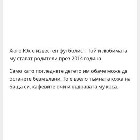
Хюго Юк е известен футболист. Той и любимата
му стават родители през 2014 година.
Само като погледнете детето им обаче може да
останете безмълвни. То е взело тъмната кожа на
баща си, кафевите очи и къдравата му коса.