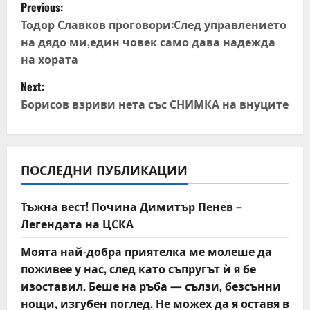
P
Previous:
o
Тодор Славков проговори:След управлението
на дядо ми,един човек само дава надежда
s
на хората
t
Next:
Борисов взриви нета със СНИМКА на внуците
n
a
v
ПОСЛЕДНИ ПУБЛИКАЦИИ
i
Тъжна вест! Почина Димитър Пенев –
Легендата на ЦСКА
g
Моята най-добра приятелка ме молеше да
a
поживее у нас, след като съпругът ѝ я бе
t
изоставил. Беше на ръба — сълзи, безсънни
нощи, изгубен поглед. Не можех да я оставя в