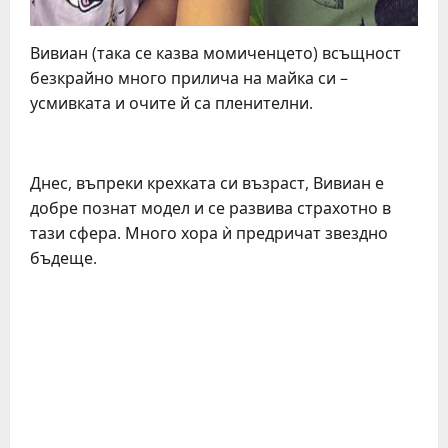
Вивиан (така се казва момиченцето) всъщност
безкрайно много прилича на майка си –
усмивката и очите й са пленителни.
Днес, въпреки крехката си възраст, Вивиан е
добре познат модел и се развива страхотно в
тази сфера. Много хора ѝ предричат звездно
бъдеще.