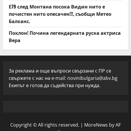
Е79 след Монтана посока Видин нито е
почистен нито опесачен!!!, съобщи Метео
Балканс.
Поклон! Почина легендарната руска актриса
Вера
За реклама и още въпроси свързани с ПР се
свържете с нас на e-mail:
novinibulgaria@abv.bg
Екипът е готов да съдейства при нужда.
Copyright © All rights reserved.
|
MoreNews
by AF