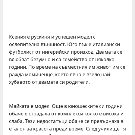
Ксения е рускиня и успешен модел с
ослепителна външност. Юго пък е италиански
футболист от нигерийски произход. Двамата се
влюбват безумно и са семейство от няколко
години. По време на съвместния им живот им се
ражда момиченце, което явно е взело най-
хубавото от двамата си родители.
Майката е модел. Още в юношеските си години
обаче е страдала от комплекси колко е висока и
слаба. Тези недостатъци обаче се превърнаха в
еталон за красота преди време. След училище тя