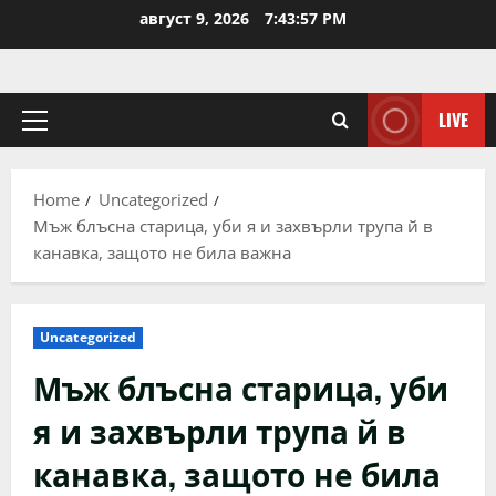
Skip
август 9, 2026
7:43:57 PM
to
content
LIVE
Primary
Menu
Home
Uncategorized
Мъж блъсна старица, уби я и захвърли трупа й в
канавка, защото не била важна
Uncategorized
Мъж блъсна старица, уби
я и захвърли трупа й в
канавка, защото не била