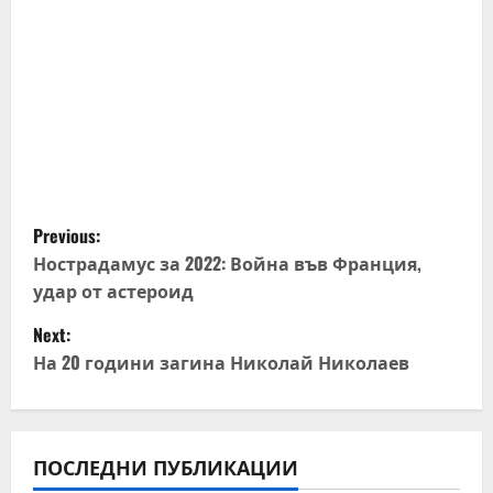
P
Previous:
o
Нострадамус за 2022: Война във Франция,
удар от астероид
s
Next:
t
На 20 години загина Николай Николаев
n
a
ПОСЛЕДНИ ПУБЛИКАЦИИ