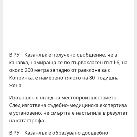
В РУ – Казанлък е получено съобщение, че в
канавка, намираща се по първокласен път I-6, на
около 200 метра западно от разклона за с.
Копринка, е намерено тялото на 80- годишна
жена.
Извършен е оглед на местопроизшествието.
След изготвена съдебно-медицинска експертиза
е установено, че смъртта е настъпила в резултат
на катастрофа.
В РУ – Казанлък е образувано досъдебно