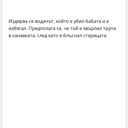
Издирва се водачът, който е убил бабата и е
избягал. Предполага се, че той е хвърлил трупа
в канавката, след като е блъснал старицата.