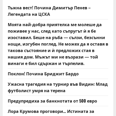
v
Тъжна вест! Почина Димитър Пенев –
i
Легендата на ЦСКА
g
Моята най-добра приятелка ме молеше да
поживее у нас, след като съпругът ѝ я бе
a
изоставил. Беше на ръба — сълзи, безсънни
t
нощи, изгубен поглед. Не можех да я оставя в
такова състояние и ѝ предложих стая в
i
нашия дом. Мъжът ми не възрази — той
винаги е бил сдържан и търпелив.
o
Поклон! Почина Бриджит Бардо
n
Ужасна трагедия на турнир във Видин: Млад
футболист умря на терена
Предупредиха за банкнотата от 500 евро
Лора Крумова проговори… Истината за