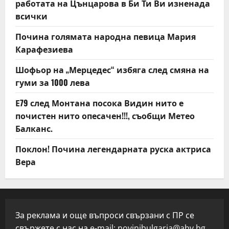
работата на Цънцарова в Би Ти Ви изненада
всички
Почина голямата народна певица Мария
Карафезиева
Шофьор на „Мерцедес“ избяга след смяна на
гуми за 1000 лева
Е79 след Монтана посока Видин нито е
почистен нито опесачен!!!, съобщи Метео
Балканс.
Поклон! Почина легендарната руска актриса
Вера
За реклама и още въпроси свързани с ПР се
свържете с нас на e-mail:
novinibulgaria@abv.bg