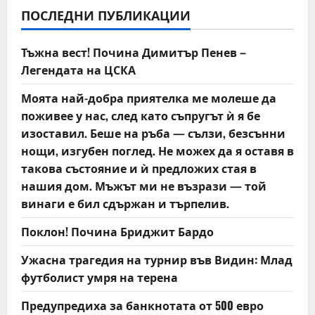
v
ПОСЛЕДНИ ПУБЛИКАЦИИ
i
Тъжна вест! Почина Димитър Пенев –
g
Легендата на ЦСКА
a
Моята най-добра приятелка ме молеше да
t
поживее у нас, след като съпругът ѝ я бе
изоставил. Беше на ръба — сълзи, безсънни
i
нощи, изгубен поглед. Не можех да я оставя в
такова състояние и ѝ предложих стая в
o
нашия дом. Мъжът ми не възрази — той
n
винаги е бил сдържан и търпелив.
Поклон! Почина Бриджит Бардо
Ужасна трагедия на турнир във Видин: Млад
футболист умря на терена
Предупредиха за банкнотата от 500 евро