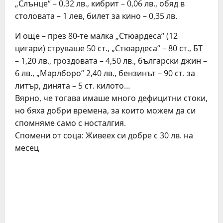
„Слънце“ – 0,32 лв., кибрит – 0,06 лв., обяд в
столовата – 1 лев, билет за кино – 0,35 лв.
И още – през 80-те малка „Стюардеса“ (12
цигари) струваше 50 ст., „Стюардеса“ – 80 ст., БТ
– 1,20 лв., гроздовата – 4,50 лв., български джин –
6 лв., „Марлборо“ 2,40 лв., бензинът – 90 ст. за
литър, динята – 5 ст. килото…
Вярно, че тогава имаше много дефицитни стоки,
но бяха добри времена, за които можем да си
спомняме само с носталгия.
Спомени от соца: Живеех си добре с 30 лв. на
месец