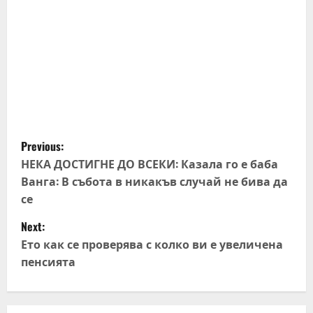
P
Previous:
o
НЕКА ДОСТИГНЕ ДО ВСЕКИ: Казала го е баба
Ванга: В събота в никакъв случай не бива да
s
се
t
Next:
Ето как се проверява с колко ви е увеличена
n
пенсията
a