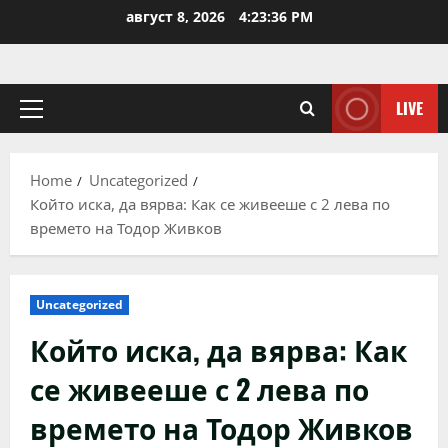
Skip
август 8, 2026
4:23:36 PM
to
content
LIVE
Primary
Menu
Home
Uncategorized
Който иска, да вярва: Как се живееше с 2 лева по
времето на Тодор Живков
Uncategorized
Който иска, да вярва: Как
се живееше с 2 лева по
времето на Тодор Живков