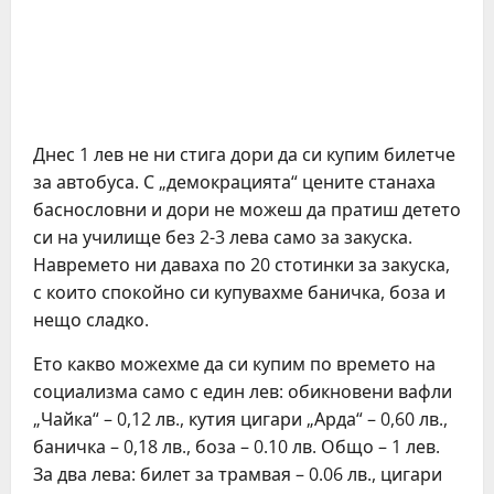
Днес 1 лев не ни стига дори да си купим билетче
за автобуса. С „демокрацията“ цените станаха
баснословни и дори не можеш да пратиш детето
си на училище без 2-3 лева само за закуска.
Навремето ни даваха по 20 стотинки за закуска,
с които спокойно си купувахме баничка, боза и
нещо сладко.
Ето какво можехме да си купим по времето на
социализма само с един лев: обикновени вафли
„Чайка“ – 0,12 лв., кутия цигари „Арда“ – 0,60 лв.,
баничка – 0,18 лв., боза – 0.10 лв. Общо – 1 лев.
За два лева: билет за трамвая – 0.06 лв., цигари