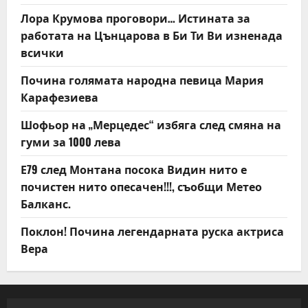
Лора Крумова проговори… Истината за
работата на Цънцарова в Би Ти Ви изненада
всички
Почина голямата народна певица Мария
Карафезиева
Шофьор на „Мерцедес“ избяга след смяна на
гуми за 1000 лева
Е79 след Монтана посока Видин нито е
почистен нито опесачен!!!, съобщи Метео
Балканс.
Поклон! Почина легендарната руска актриса
Вера