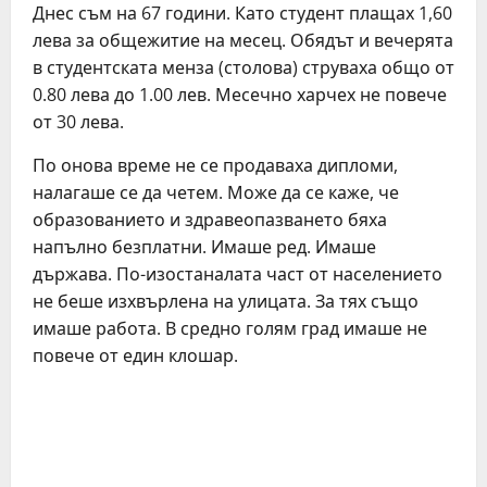
Днес съм на 67 години. Като студент плащах 1,60
лева за общежитие на месец. Обядът и вечерята
в студентската менза (столова) струваха общо от
0.80 лева до 1.00 лев. Месечно харчех не повече
от 30 лева.
По онова време не се продаваха дипломи,
налагаше се да четем. Може да се каже, че
образованието и здравеопазването бяха
напълно безплатни. Имаше ред. Имаше
държава. По-изостаналата част от населението
не беше изхвърлена на улицата. За тях също
имаше работа. В средно голям град имаше не
повече от един клошар.