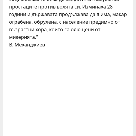
простаците против волята си. Изминаха 28
години и държавата продължава да я има, макар
ограбена, обрулена, с население предимно от
възрастни хора, които са олющени от
мизерията.“
В. Механджиев
C
o
n
t
i
n