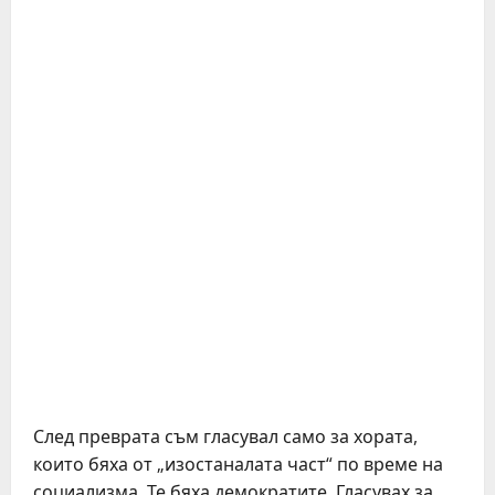
След преврата съм гласувал само за хората,
които бяха от „изостаналата част“ по време на
социализма. Те бяха демократите. Гласувах за