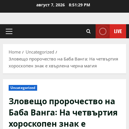
Skip
август 7, 2026
8:51:30 PM
to
content
LIVE
Primary
Menu
Home
Uncategorized
Зловещо пророчество на Баба Ванга: На четвъртия
хороскопен знак е хвърлена черна магия
Uncategorized
Зловещо пророчество на
Баба Ванга: На четвъртия
хороскопен знак е