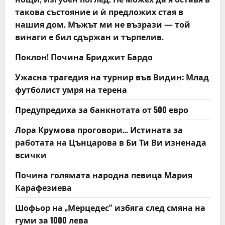
такова състояние и ѝ предложих стая в
o
нашия дом. Мъжът ми не възрази — той
n
винаги е бил сдържан и търпелив.
Поклон! Почина Бриджит Бардо
Ужасна трагедия на турнир във Видин: Млад
футболист умря на терена
Предупредиха за банкнотата от 500 евро
Лора Крумова проговори… Истината за
работата на Цънцарова в Би Ти Ви изненада
всички
Почина голямата народна певица Мария
Карафезиева
Шофьор на „Мерцедес“ избяга след смяна на
гуми за 1000 лева