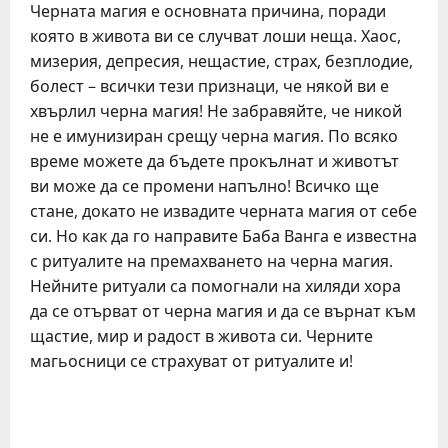
Черната магия е основната причина, поради
която в живота ви се случват лоши неща. Хаос,
мизерия, депресия, нещастие, страх, безплодие,
болест – всички тези признаци, че някой ви е
хвърлил черна магия! Не забравяйте, че никой
не е имунизиран срещу черна магия. По всяко
време можете да бъдете прокълнат и животът
ви може да се промени напълно! Всичко ще
стане, докато не извадите черната магия от себе
си. Но как да го направите Баба Ванга е известна
с ритуалите на премахването на черна магия.
Нейните ритуали са помогнали на хиляди хора
да се отърват от черна магия и да се върнат към
щастие, мир и радост в живота си. Черните
магьосници се страхуват от ритуалите и!