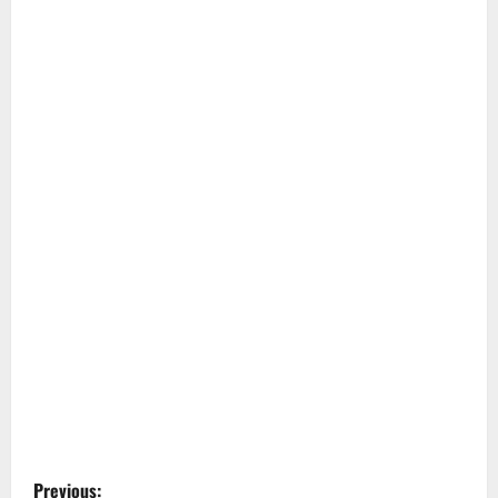
P
Previous: