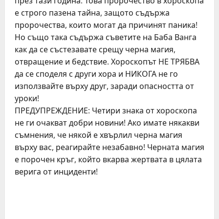
през тази година. Това пророчество в хороскопа
е строго пазена тайна, защото съдържа
пророчества, които могат да причинят паника!
Но също така съдържа съветите на Баба Ванга
как да се състезавате срещу черна магия,
отвращение и бедствие. Хороскопът НЕ ТРЯБВА
да се споделя с други хора и НИКОГА не го
използвайте върху друг, заради опасността от
уроки!
ПРЕДУПРЕЖДЕНИЕ: Четири знака от хороскопа
не ги очакват добри новини! Ако имате някакви
съмнения, че някой е хвърлил черна магия
върху вас, реагирайте незабавно! Черната магия
е порочен кръг, който вкарва жертвата в цялата
верига от инциденти!