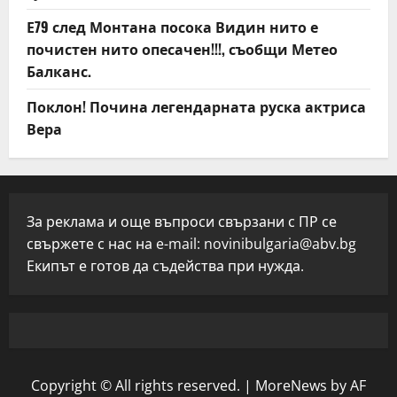
Е79 след Монтана посока Видин нито е
почистен нито опесачен!!!, съобщи Метео
Балканс.
Поклон! Почина легендарната руска актриса
Вера
За реклама и още въпроси свързани с ПР се
свържете с нас на e-mail:
novinibulgaria@abv.bg
Екипът е готов да съдейства при нужда.
Copyright © All rights reserved.
|
MoreNews
by AF