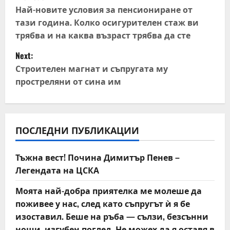
o
Най-новите условия за пенсиониране от
тази година. Колко осигурителен стаж ви
s
трябва и на каква възраст трябва да сте
t
Next:
Строителен магнат и съпругата му
n
простреляни от сина им
a
v
ПОСЛЕДНИ ПУБЛИКАЦИИ
i
Тъжна вест! Почина Димитър Пенев –
g
Легендата на ЦСКА
a
Моята най-добра приятелка ме молеше да
t
поживее у нас, след като съпругът ѝ я бе
изоставил. Беше на ръба — сълзи, безсънни
i
нощи, изгубен поглед. Не можех да я оставя в