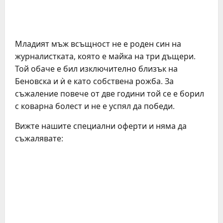
Младият мъж всъщност не е роден син на
журналистката, която е майка на три дъщери.
Той обаче е бил изключително близък на
Беновска и ѝ е като собствена рожба. За
съжаление повече от две години той се е борил
с коварна болест и не е успял да победи.
Вижте нашите специални оферти и няма да
съжалявате: