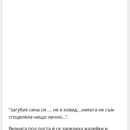
“загубих сина си …. не е ковид….никога не съм
споделяла нищо лично…”.
Веднага под поста ѝ се заредиха жалейки и