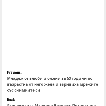
P
Previous:
o
Младеж се влюби и ожени за 53 години по
възрастна от него жена и взривиха мрежите
s
със снимките си
t
Next:
Ясновидката Мариана Везнева: Потопът ще