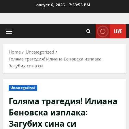
Skip
август 6, 2026
7:33:53 PM
to
content
LIVE
Primary
Menu
Home
Uncategorized
Голяма трагедия! Илиана Беновска изплака:
Загубих сина си
Uncategorized
Голяма трагедия! Илиана
Беновска изплака:
Загубих сина си