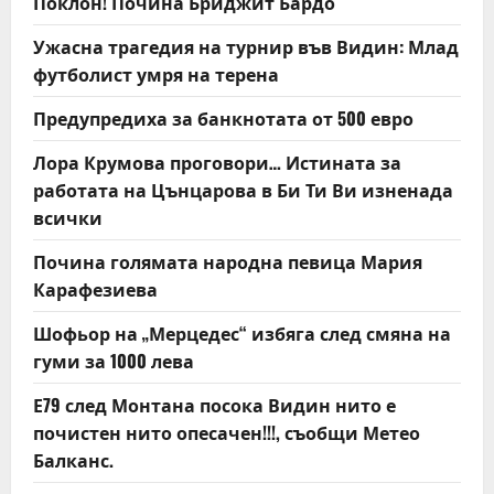
Поклон! Почина Бриджит Бардо
Ужасна трагедия на турнир във Видин: Млад
футболист умря на терена
Предупредиха за банкнотата от 500 евро
Лора Крумова проговори… Истината за
работата на Цънцарова в Би Ти Ви изненада
всички
Почина голямата народна певица Мария
Карафезиева
Шофьор на „Мерцедес“ избяга след смяна на
гуми за 1000 лева
Е79 след Монтана посока Видин нито е
почистен нито опесачен!!!, съобщи Метео
Балканс.