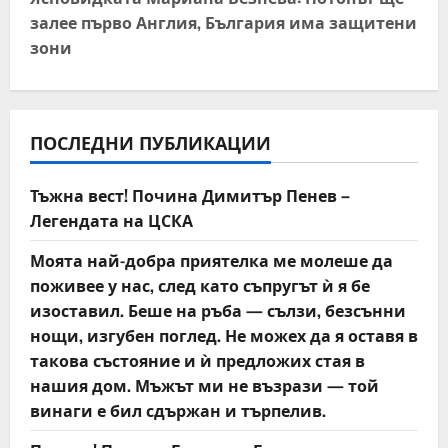
n
залее първо Англия, България има защитени
зони
a
v
i
ПОСЛЕДНИ ПУБЛИКАЦИИ
g
Тъжна вест! Почина Димитър Пенев –
a
Легендата на ЦСКА
t
Моята най-добра приятелка ме молеше да
поживее у нас, след като съпругът ѝ я бе
i
изоставил. Беше на ръба — сълзи, безсънни
нощи, изгубен поглед. Не можех да я оставя в
o
такова състояние и ѝ предложих стая в
n
нашия дом. Мъжът ми не възрази — той
винаги е бил сдържан и търпелив.