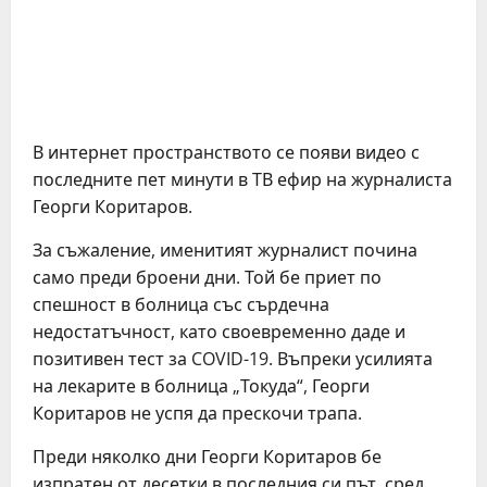
В интернет пространството се появи видео с
последните пет минути в ТВ ефир на журналиста
Георги Коритаров.
За съжаление, именитият журналист почина
само преди броени дни. Той бе приет по
спешност в болница със сърдечна
недостатъчност, като своевременно даде и
позитивен тест за COVID-19. Въпреки усилията
на лекарите в болница „Токуда“, Георги
Коритаров не успя да прескочи трапа.
Преди няколко дни Георги Коритаров бе
изпратен от десетки в последния си път, сред