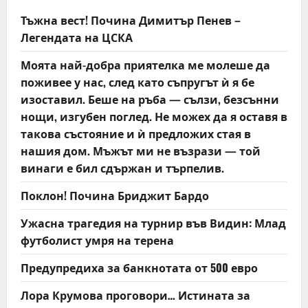
v
Тъжна вест! Почина Димитър Пенев –
Легендата на ЦСКА
i
Моята най-добра приятелка ме молеше да
g
поживее у нас, след като съпругът ѝ я бе
изоставил. Беше на ръба — сълзи, безсънни
a
нощи, изгубен поглед. Не можех да я оставя в
t
такова състояние и ѝ предложих стая в
нашия дом. Мъжът ми не възрази — той
i
винаги е бил сдържан и търпелив.
o
Поклон! Почина Бриджит Бардо
n
Ужасна трагедия на турнир във Видин: Млад
футболист умря на терена
Предупредиха за банкнотата от 500 евро
Лора Крумова проговори… Истината за