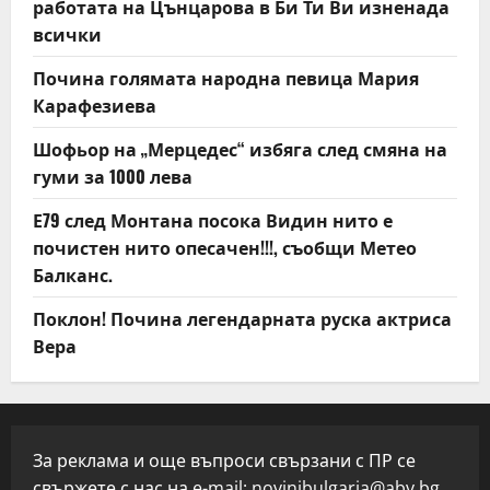
работата на Цънцарова в Би Ти Ви изненада
всички
Почина голямата народна певица Мария
Карафезиева
Шофьор на „Мерцедес“ избяга след смяна на
гуми за 1000 лева
Е79 след Монтана посока Видин нито е
почистен нито опесачен!!!, съобщи Метео
Балканс.
Поклон! Почина легендарната руска актриса
Вера
За реклама и още въпроси свързани с ПР се
свържете с нас на e-mail:
novinibulgaria@abv.bg