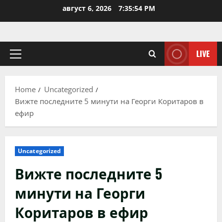
Skip
август 6, 2026
7:35:55 PM
to
content
LIVE
Primary
Menu
Home
Uncategorized
Вижте последните 5 минути на Георги Коритаров в
ефир
Uncategorized
Вижте последните 5
минути на Георги
Коритаров в ефир