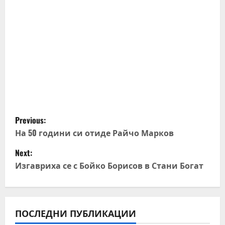
P
Previous:
o
На 50 години си отиде Райчо Марков
Next:
s
Изгавриха се с Бойко Борисов в Стани Богат
t
n
ПОСЛЕДНИ ПУБЛИКАЦИИ
a